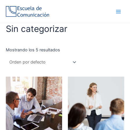
Ir
al
Main
Inicio
/ Sin categorizar
contenido
Men
Sin categorizar
Mostrando los 5 resultados