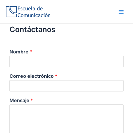
Ir
al
Main
contenido
Men
Contáctanos
Nombre
*
Correo electrónico
*
Mensaje
*