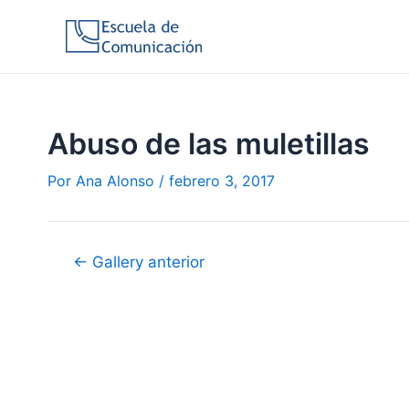
Ir
al
contenido
Abuso de las muletillas
Por
Ana Alonso
/
febrero 3, 2017
Navegación
←
Gallery anterior
de
entradas