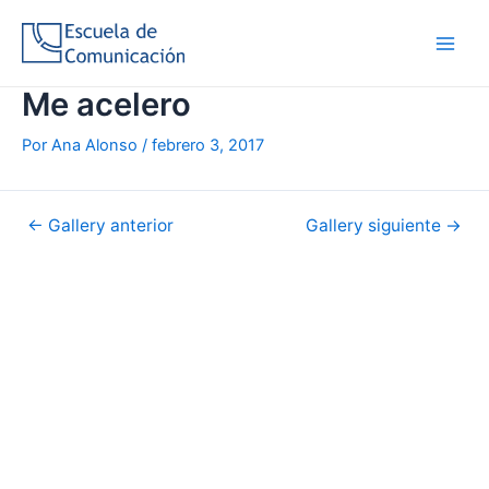
Ir
al
Main
contenido
Me acelero
Men
Por
Ana Alonso
/
febrero 3, 2017
Navegación
←
Gallery anterior
Gallery siguiente
→
de
entradas