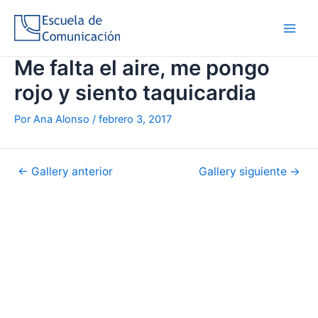
Ir
al
Main
contenido
Me falta el aire, me pongo
Men
rojo y siento taquicardia
Por
Ana Alonso
/
febrero 3, 2017
Navegación
←
Gallery anterior
Gallery siguiente
→
de
entradas