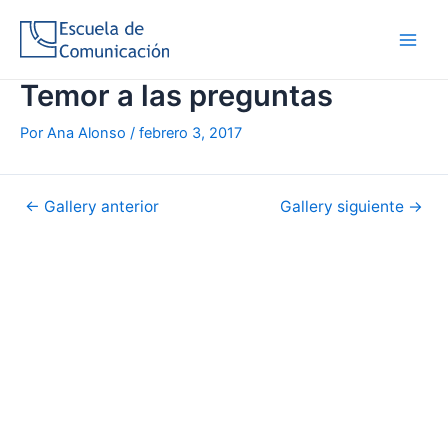
Ir
al
Main
contenido
Temor a las preguntas
Men
Por
Ana Alonso
/
febrero 3, 2017
Navegación
←
Gallery anterior
Gallery siguiente
→
de
entradas