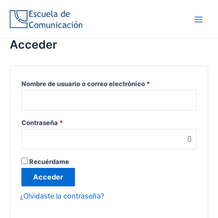
Ir
Mi cuenta
al
Main
contenido
Acceder
Men
Nombre de usuario o correo electrónico
*
Contraseña
*
Recuérdame
Acceder
¿Olvidaste la contraseña?