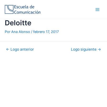
Ir
al
Main
contenido
Deloitte
Men
Por
Ana Alonso
/
febrero 17, 2017
Navegación
←
Logo anterior
Logo siguiente
→
de
entradas