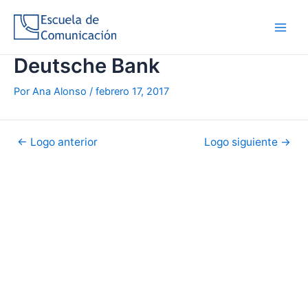
Ir
al
Main
contenido
Deutsche Bank
Men
Por
Ana Alonso
/
febrero 17, 2017
Navegación
←
Logo anterior
Logo siguiente
→
de
entradas