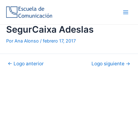
Ir
al
Main
contenido
SegurCaixa Adeslas
Men
Por
Ana Alonso
/
febrero 17, 2017
Navegación
←
Logo anterior
Logo siguiente
→
de
entradas