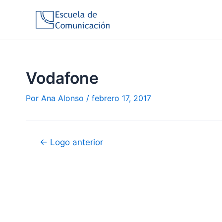
Ir
al
contenido
Vodafone
Por
Ana Alonso
/
febrero 17, 2017
Navegación
←
Logo anterior
de
entradas